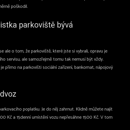
měrně poškodil.
jistka parkoviště bývá
e ale o tom, že parkoviště, které jste si vybrali, opravu je
cího servisu, ale samozřejmě tomu tak nemusí být vždy.
 je přímo na parkovišti sociální zařízení, bankomat, nápojový
odvoz
parkovacího poplatku. Je do něj zahrnut. Klidně můžete najít
 900 Kč a 15denní umístění vozu nepřesáhne 1500 Kč. V tom