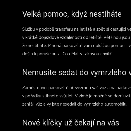
Velká pomoc, když nestíháte
Službu v podobě transferu na letiště a zpět si cestující v
v krátké dojezdové vzdálenosti od letiště. Většinou jsou
že nestíháte. Mnohá parkoviště vám dokážou pomoci i ve c
došlo k poruše auta. Co dělat v takovou chvíli?
Nemusíte sedat do vymrzlého 
Zaměstnanci parkoviště převezmou váš vůz a na parkoviš
v pořádku stihnete svůj let. V zimě je možné se domluvit 
zahřáli vůz a vy jste nesedali do vymrzlého automobilu.
Nové klíčky už čekají na vás