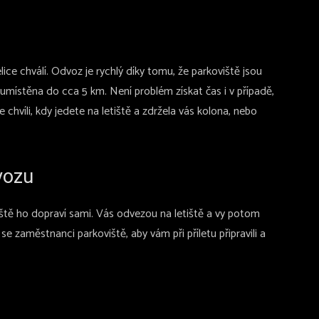
elice chválí. Odvoz je rychlý díky tomu, že parkoviště jsou
 umístěna do cca 5 km. Není problém získat čas i v případě,
hvíli, kdy jedete na letiště a zdržela vás kolona, nebo
vozu
tě ho dopraví sami. Vás odvezou na letiště a vy potom
se zaměstnanci parkoviště, aby vám při příletu připravili a