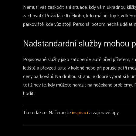
Nemusí vás zaskočit ani situace, kdy vám ukradnou klíčky
zachovat? Požádáte-li někoho, kdo má přístup k velkému
parkoviště, kde vůz stojí. Personál potom nechá udělat no
Nadstandardní služby mohou 
Popisované služby jako zatopení v autě před příletem, z
letiště a převzetí auta v koloně nebo při poruše patří
ceny parkování. Na druhou stranu je dobré vybrat si k um
totiž nevíte, kdy můžete narazit na nečekané problémy
hodit.
Tip redakce: Načerpejte
inspiraci
a zajímavé tipy.