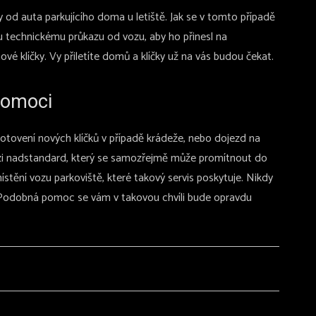
 od auta parkujícího doma u letiště. Jak se v tomto případě
 technickému průkazu od vozu, aby ho přinesl na
vé klíčky. Vy přiletíte domů a klíčky už na vás budou čekat.
pomoci
hotovení nových klíčků v případě krádeže, nebo dojezd na
 mezi nadstandard, který se samozřejmě může promítnout do
ístění vozu parkoviště, které takový servis poskytuje. Nikdy
. Podobná pomoc se vám v takovou chvíli bude opravdu