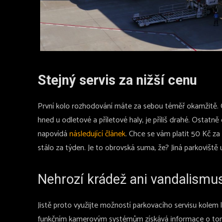
Stejný servis za nižší cenu
První kolo rozhodování máte za sebou téměř okamžitě. Ofi
hned u odletové a příletové haly, je příliš drahé. Ostatně
napovídá
následující článek
. Chce se vám platit 50 Kč za 
stálo za týden. Je to obrovská suma, že? Jiná parkoviště
Nehrozí krádež ani vandalismu
Jistě proto využijte možností parkovacího servisu kolem l
funkčním kamerovým systémům získává informace o tom, 