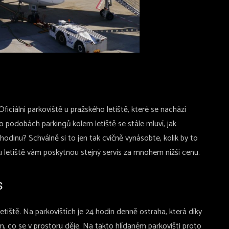
ciální parkoviště u pražského letiště, které se nachází
 o podobách parkingů kolem letiště se stále mluví, jak
hodinu? Schválně si to jen tak cvičně vynásobte, kolik by to
 u letiště vám poskytnou stejný servis za mnohem nižší cenu.
s
etiště. Na parkovištích je 24 hodin denně ostraha, která díky
co se v prostoru děje. Na takto hlídaném parkovišti proto