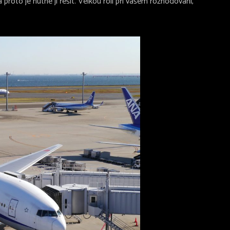
 proto je nutné ji řešit. Velkou roli při vašem rozhodování,