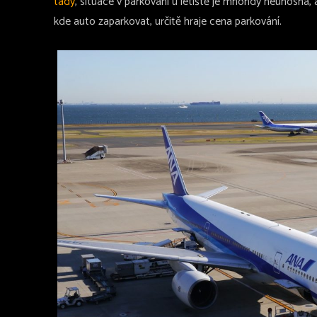
tady
, situace v parkování u letiště je mnohdy neúnosná, a
kde auto zaparkovat, určitě hraje cena parkování.