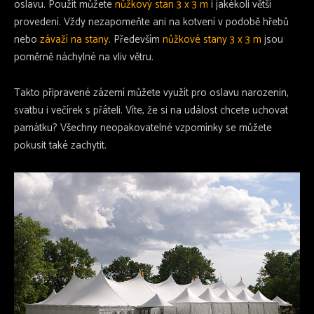
oslavu. Použít můžete
nůžkový stan 3 x 3 m
i jakékoli větší
provedení. Vždy nezapomeňte ani na kotvení v podobě hřebů
nebo
závaží na stany
. Především
nůžkové stany 3 x 3 m
jsou
poměrně náchylné na vliv větru.
Takto připravené zázemí můžete využít pro oslavu narozenin,
svatbu i večírek s přáteli. Víte, že si na událost chcete uchovat
památku? Všechny neopakovatelné vzpomínky se můžete
pokusit také zachytit.