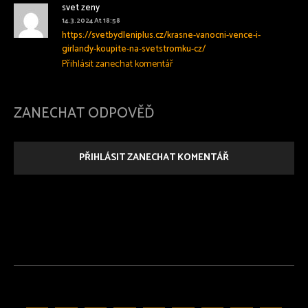
svet zeny
14.3.2024 At 18:58
https://svetbydleniplus.cz/krasne-vanocni-vence-i-
girlandy-koupite-na-svetstromku-cz/
Přihlásit zanechat komentář
ZANECHAT ODPOVĚĎ
PŘIHLÁSIT ZANECHAT KOMENTÁŘ