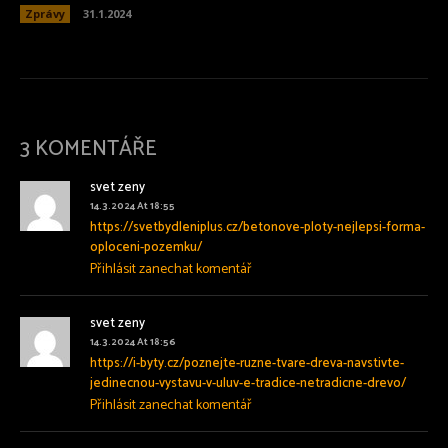
Zprávy
31.1.2024
3 KOMENTÁŘE
svet zeny
14.3.2024 At 18:55
https://svetbydleniplus.cz/betonove-ploty-nejlepsi-forma-
oploceni-pozemku/
Přihlásit zanechat komentář
svet zeny
14.3.2024 At 18:56
https://i-byty.cz/poznejte-ruzne-tvare-dreva-navstivte-
jedinecnou-vystavu-v-uluv-e-tradice-netradicne-drevo/
Přihlásit zanechat komentář