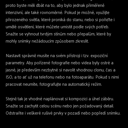
proto byste měli dbát na to, aby bylo jednak přiměřeně
intenzivní, ale také rovnoměrné. Pokud je možné, využijte
přirozeného světla, které proniká do stanu, nebo si pořiďte i
umělé osvětlení, které můžete umístit podle svých potřeb.
Snažte se vyhnout tvrdým stínům nebo přepalům, které by
mohly snímky nežádoucím způsobem zkreslit.
Nastavit správně musíte na svém přístroji i tzv. expoziční
parametry. Aby pořízené fotografie nebo videa byly ostré a
jasné, je především nezbytné si navolit vhodnou clonu, čas a
ISO, a to ať už na telefonu nebo na fotoaparátu. Pokud s nimi
pracovat neumíte, fotografujte na automatický režim.
Stejně tak je vhodné naplánovat si kompozici a úhel záběru.
Snažte se zachytit celou scénu nebo jen požadovaný detail.
Odstraňte i veškeré rušivé prvky v pozadí nebo popředí snímku.