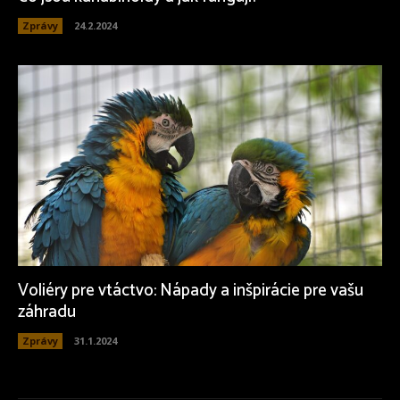
Zprávy
24.2.2024
Voliéry pre vtáctvo: Nápady a inšpirácie pre vašu
záhradu
Zprávy
31.1.2024