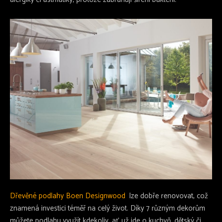
Dřevěné podlahy Boen Designwood
lze dobře renovovat, což
znamená investici téměř na celý život. Díky 7 různým dekorům
můžete podlahu využít kdekoliv, ať už jde o kuchyň, dětský či