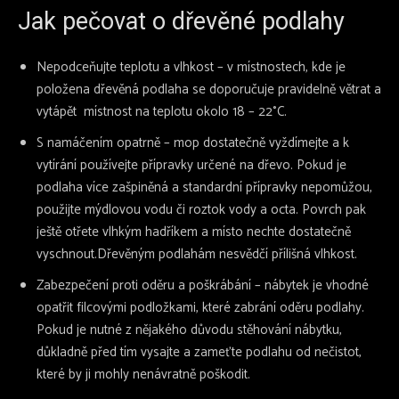
Jak pečovat o dřevěné podlahy
Nepodceňujte teplotu a vlhkost – v místnostech, kde je
položena dřevěná podlaha se doporučuje pravidelně větrat a
vytápět místnost na teplotu okolo 18 – 22°C.
S namáčením opatrně – mop dostatečně vyždímejte a k
vytírání používejte přípravky určené na dřevo. Pokud je
podlaha více zašpiněná a standardní přípravky nepomůžou,
použijte mýdlovou vodu či roztok vody a octa. Povrch pak
ještě otřete vlhkým hadříkem a místo nechte dostatečně
vyschnout.Dřevěným podlahám nesvědčí přílišná vlhkost.
Zabezpečení proti oděru a poškrábání – nábytek je vhodné
opatřit filcovými podložkami, které zabrání oděru podlahy.
Pokud je nutné z nějakého důvodu stěhování nábytku,
důkladně před tím vysajte a zameťte podlahu od nečistot,
které by ji mohly nenávratně poškodit.