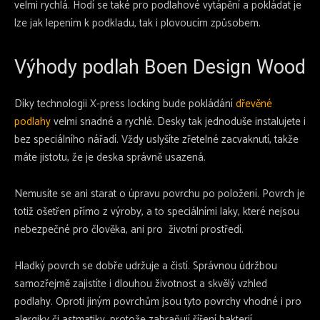
velmi rychlá. Hodí se také pro podlahové vytápění a pokládat je
lze jak lepením k podkladu, tak i plovoucím způsobem.
Výhody podlah Boen Design Wood
Díky technologii X-press locking bude pokládání
dřevěné
podlahy
velmi snadné a rychlé. Desky tak jednoduše instalujete i
bez speciálního nářadí. Vždy uslyšíte zřetelné zacvaknutí, takže
máte jistotu, že je deska správně usazená.
Nemusíte se ani starat o úpravu povrchu po položení. Povrch je
totiž ošetřen přímo z výroby, a to speciálními laky, které nejsou
nebezpečné pro člověka, ani pro životní prostředí.
Hladký povrch se dobře udržuje a čistí. Správnou údržbou
samozřejmě zajistíte i dlouhou životnost a skvělý vzhled
podlahy. Oproti jiným povrchům jsou tyto povrchy vhodné i pro
alergiky či astmatiky, protože zabraňují šíření bakterií.