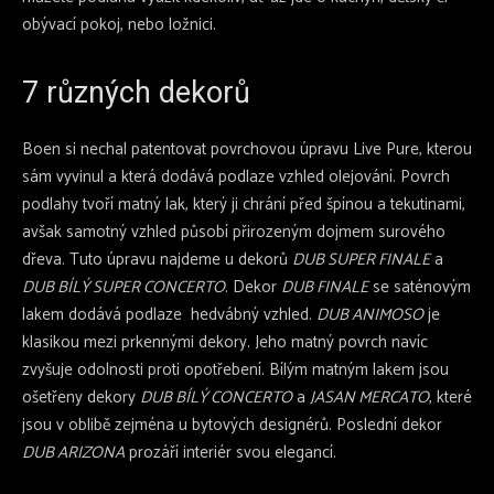
obývací pokoj, nebo ložnici.
7 různých dekorů
Boen si nechal patentovat povrchovou úpravu Live Pure, kterou
sám vyvinul a která dodává podlaze vzhled olejování. Povrch
podlahy tvoří matný lak, který ji chrání před špínou a tekutinami,
avšak samotný vzhled působí přirozeným dojmem surového
dřeva. Tuto úpravu najdeme u dekorů
DUB SUPER FINALE
a
DUB BÍLÝ SUPER CONCERTO
. Dekor
DUB FINALE
se saténovým
lakem dodává podlaze hedvábný vzhled.
DUB ANIMOSO
je
klasikou mezi prkennými dekory. Jeho matný povrch navíc
zvyšuje odolnosti proti opotřebení. Bílým matným lakem jsou
ošetřeny dekory
DUB BÍLÝ CONCERTO
a
JASAN MERCATO
, které
jsou v oblibě zejména u bytových designérů. Poslední dekor
DUB ARIZONA
prozáří interiér svou elegancí.