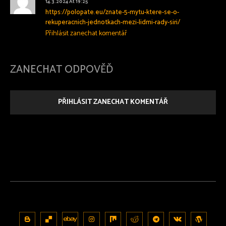
14.3.2024 At 19:25
https://polopate.eu/znate-5-mytu-ktere-se-o-
rekuperacnich-jednotkach-mezi-lidmi-rady-siri/
Přihlásit zanechat komentář
ZANECHAT ODPOVĚĎ
PŘIHLÁSIT ZANECHAT KOMENTÁŘ