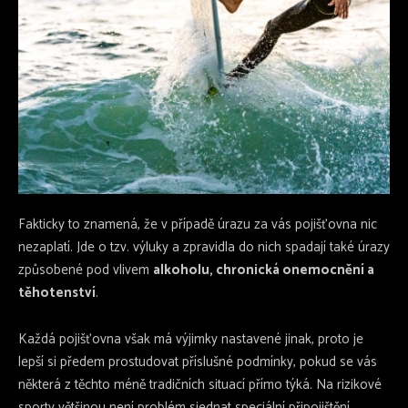
Fakticky to znamená, že v případě úrazu za vás pojišťovna nic
nezaplatí. Jde o tzv. výluky a zpravidla do nich spadají také úrazy
způsobené pod vlivem
alkoholu, chronická onemocnění a
těhotenství
.
Každá pojišťovna však má výjimky nastavené jinak, proto je
lepší si předem prostudovat příslušné podmínky, pokud se vás
některá z těchto méně tradičních situací přímo týká. Na rizikové
sporty většinou není problém sjednat speciální připojištění.