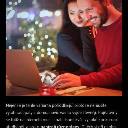
Nejenže je tahle varianta pohodlnější, protože nemusíte
vytáhnout paty z domu, navíc vás to vyjde i levněji. Pojišťovny
se totiž na internetu musí s nabídkami kvůli vysoké konkurenci
předhánět, a proto
nabízejí různé slevy
. O těch si při osobní