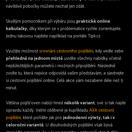
návštěvě pobočky můžete nechat jen zdát.
Skvělým pomocníkem při výběru jsou
praktické online
kalkulačky,
díky kterým se v problematice rychle zorientujete.
Jednu takovou najdete například na portále Tipli.cz.
Využijte možnost
srovnání cestovního pojištění
, kdy vedle sebe
přehledně na jednom místě
uvidíte všechny nabídky včetně
nejdůležitějších parametrů i možných připojištění. Následně
zvolte tu, která nejvíce odpovídá vašim představám, a sjednejte
si cestovní pojištění online. Celá akce vám nezabere déle než 5
minut.
Většina pojišťoven nabízí hned
několik variant
, své si tak najde
opravdu každý. Velmi oblíbené je kupříkladu
AXA cestovní
pojištění
, které pořídíte jak pro
jednodenní výlety, tak i v
celoroční variantě
. U dlouhodobých pojištění však bývá