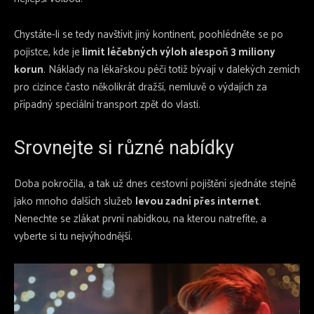
Chystáte-li se tedy navštívit jiný kontinent, poohlédněte se po
pojistce, kde je
limit léčebných výloh alespoň 3 miliony
korun
. Náklady na lékařskou péči totiž bývají v dalekých zemích
pro cizince často několikrát dražší, nemluvě o výdajích za
případný speciální transport zpět do vlasti.
Srovnejte si různé nabídky
Doba pokročila, a tak už dnes cestovní pojištění sjednáte stejně
jako mnoho dalších služeb
levou zadní přes internet
.
Nenechte se zlákat první nabídkou, na kterou natrefíte, a
vyberte si tu nejvýhodnější.