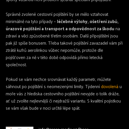
Správně zvolené cestovní pojištění by se mělo vztahovat
minimálně na tyto případy –
léčebné výlohy, ošetření zubů,
úrazové pojištění a transport a odpovědnost za škodu
na
zdraví a věci způsobené třetím osobám. Další připojištění jsou
pak již spíše bonusem. Třeba takové pojištění zavazadel vám při
ztrátě kufrů aerolinkou vůbec nepomůže, protože dle
pojišťoven za ně v této době odpovídá přímo letecká
společnost.
Pokud se vám nechce srovnávat každý parametr, můžete
sáhnout po pojištění s neomezenými limity. Týdenní
dovolená
u
moře vás z hlediska cestovního pojištění nevyjde o tolik dráže,
ať už zvolíte nejlevnější či nejdražší variantu. S kvalitní pojistkou
se vám však bude v noci určitě lépe spát.