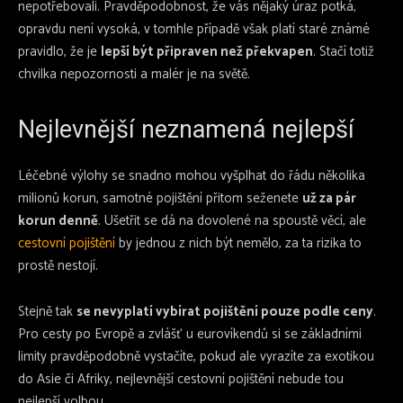
nepotřebovali. Pravděpodobnost, že vás nějaký úraz potká,
opravdu není vysoká, v tomhle případě však platí staré známé
pravidlo, že je
lepší být připraven než překvapen
. Stačí totiž
chvilka nepozornosti a malér je na světě.
Nejlevnější neznamená nejlepší
Léčebné výlohy se snadno mohou vyšplhat do řádu několika
milionů korun, samotné pojištění přitom seženete
už za pár
korun denně
. Ušetřit se dá na dovolené na spoustě věcí, ale
cestovní pojištění
by jednou z nich být nemělo, za ta rizika to
prostě nestojí.
Stejně tak
se nevyplatí vybírat pojištění pouze podle ceny
.
Pro cesty po Evropě a zvlášť u eurovíkendů si se základními
limity pravděpodobně vystačíte, pokud ale vyrazíte za exotikou
do Asie či Afriky, nejlevnější cestovní pojištění nebude tou
nejlepší volbou.