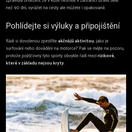
zpravidla omezení, že v kuse nesmíte v zahraničí strávit déle
než 90 dní, vyrážet na cesty ale můžete i opakovaně.
Pohlídejte si výluky a připojištění
Rádi si dovolenou zpestříte
akčnější aktivitou
, jako je
surfování nebo dovádění na motorce? Pak se mějte na pozoru,
protože pojišťovny tyto sporty obvykle řadí mezi
rizikové,
které v základu nejsou kryty
.