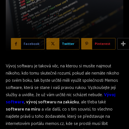
Facebook
Twitter
Pinterest
Vývoj softwaru je taková věc, na kterou si musíte najmout
někoho, kdo tomu skutečně rozumí, pokud ale nemáte nikoho
po svém boku, tak byste určitě měli využít společnosti Memos
software, která se stane i vaší pravou rukou. Vyzkoušejte její
služby a uvidíte, že už vám určitě nic scházet nebude.
Vývoj
software
,
vývoj softwaru na zakázku
, ale třeba také
software na míru
a vše další, co s tím souvisí, to všechno
najdete právě u toho dodavatele, který se představuje na
internetovém portálu memos.cz, kde se prostě musí líbit