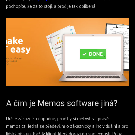
pochopíte, že za to stojí, a proč je tak oblíbená.
A čím je Memos software jiná?
Určitě zákazníka napadne, proč by si měl vybrat právě
memos.cz. Jedná se především o zákaznický a individuální a pro
lidský přístup. Každý klient, který dorazí do společnosti, třeba