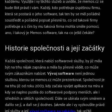
každému. Využijte i vy těchto služeb a uvidíte, že memos.cz se
bude líbit právě i vám. Každý, kdo potřebuje úspěšnou firmu,
která se postará o jeho software, tak ten by se měl pořádně
soustředit a pořádně popsat přesně to, co od takové firmy
potřebuje a s čím by mu taková firma mohla směle pomoci,
ano, i takový je Memos software, tak na co ještě čekáte?
Historie společnosti a její začátky
Každá společnost, která nabízí softwarové služby, by již měla
být na trhu nějak zapsána a měla by přesně vědět, co může
svým zákazníkům nabízet.
Vývoj software
není jedinou
službou, kterou se memos.cz může prezentovat. Společnost je
na trhu již od roku 2003, kdy začala vyvíjet aplikace na míru a
kdy se naplno pustila do softwarové podpory menších, ale i
středních a větších společností. Dále se ubírala svým směrem a
dařilo se jí, a daří se jí dodnes. Jakmile ale i vy vyzkoušíte právě
její služby a její
vývoj software na zakázku
, tak určitě