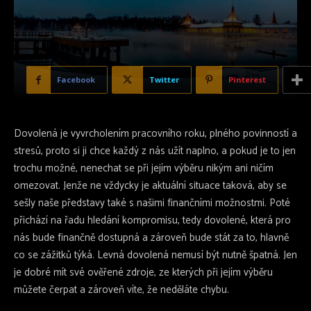
Facebook
Twitter
Pinterest
Dovolená
je vyvrcholením pracovního roku, plného povinností a
stresů, proto si ji chce každý z nás užít naplno, a pokud je to jen
trochu možné, nenechat se při jejím výběru nikým ani ničím
omezovat. Jenže ne vždycky je aktuální situace taková, aby se
sešly naše představy také s našimi finančními možnostmi. Poté
přichází na řadu hledání kompromisu, tedy dovolené, která pro
nás bude finančně dostupná a zároveň bude stát za to, hlavně
co se zážitků týká. Levná dovolená nemusí být nutně špatná. Jen
je dobré mít své ověřené zdroje, ze kterých při jejím výběru
můžete čerpat a zároveň víte, že neděláte chybu.