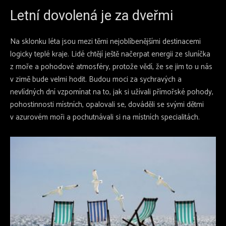
Letní dovolená je za dveřmi
Na sklonku léta jsou mezi těmi nejoblíbenějšími destinacemi
logicky teplé kraje. Lidé chtějí ještě načerpat energii ze sluníčka
z moře a pohodové atmosféry, protože vědí, že se jim to u nás
v zimě bude velmi hodit. Budou moci za sychravých a
nevlídných dní vzpomínat na to, jak si užívali přímořské pohody,
pohostinnosti místních, opalovali se, dováděli se svými dětmi
v azurovém moři a pochutnávali si na místních specialitách.