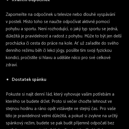
Zapomeňte na odpočinek u televize nebo dlouhé vyspávání
v posteli. Místo toho se naučte odpočívat aktivně pomocí
pohybu a sportu. Není rozhodující, o jaký typ sportu se jedná,
důležitá je pravidelnost a radost z pohybu. Může to být jen delší
procházka či cesta do práce na kole. Ať už zařadíte do svého
denního režimu běh či lekci jógy, posílíte tím svoji fyzickou
kondici, pročistíte si hlavu a uděláte něco pro své celkové
zdraví.
Dostatek spánku
Pokuste si najít denní řád, který vyhovuje vašim potřebám a
kterého se budete držet. Proto si večer choďte lehnout ve
stejnou hodinu a ráno opět vstávejte ve stejný čas. Pro vaše
tělo je pravidelnost velmi důležitá, a pokud si zvykne na určitý
spánkový režim, budete se pak budit příjemně odpočatí bez