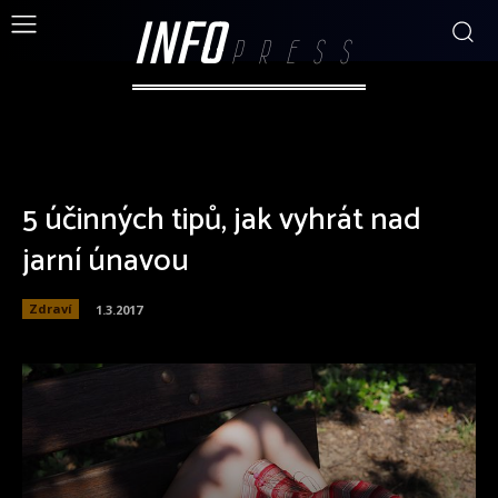
INFO
PRESS
5 účinných tipů, jak vyhrát nad
jarní únavou
Zdraví
1.3.2017