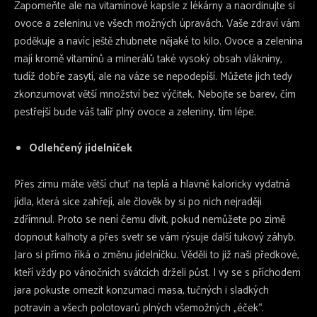
Zapomeňte ale na vitamínové kapsle z lékárny a naordinujte si
ovoce a zeleninu ve všech možných úpravách. Vaše zdraví vám
poděkuje a navíc ještě zhubnete nějaké to kilo. Ovoce a zelenina
mají kromě vitamínů a minerálů také vysoký obsah vlákniny,
tudíž dobře zasytí, ale na váze se nepodepíší. Můžete jich tedy
zkonzumovat větší množství bez výčitek. Nebojte se barev, čím
pestřejší bude váš talíř plný ovoce a zeleniny, tím lépe.
Odlehčený jídelníček
Přes zimu máte větší chuť na teplá a hlavně kaloricky vydatná
jídla, která sice zahřejí, ale člověk by si po nich nejraději
zdřímnul. Proto se není čemu divit, pokud nemůžete po zimě
dopnout kalhoty a přes svetr se vám rýsuje další tukový záhyb.
Jaro si přímo říká o změnu jídelníčku. Věděli to již naši předkové,
kteří vždy po vánočních svátcích drželi půst. I vy se s příchodem
jara pokuste omezit konzumaci masa, tučných i sladkých
potravin a všech polotovarů plných všemožných „éček“.