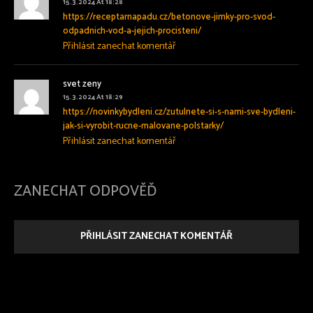
15.3.2024 At 18:28
https://receptarnapadu.cz/betonove-jimky-pro-svod-
odpadnich-vod-a-jejich-procisteni/
Přihlásit zanechat komentář
svet zeny
15.3.2024 At 18:29
https://novinkybydleni.cz/zutulnete-si-s-nami-sve-bydleni-
jak-si-vyrobit-rucne-malovane-polstarky/
Přihlásit zanechat komentář
ZANECHAT ODPOVĚĎ
PŘIHLÁSIT ZANECHAT KOMENTÁŘ