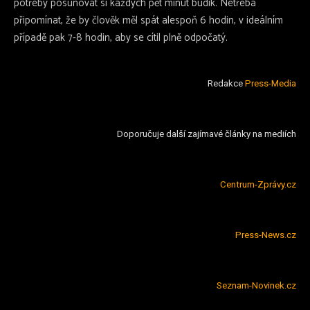
potřeby posunovat si každých pět minut budík. Netřeba
připomínat, že by člověk měl spát alespoň 6 hodin, v ideálním
případě pak 7-8 hodin, aby se cítil plně odpočatý.
Redakce
Press-Media
Doporučuje další zajímavé články na mediích
Centrum-Zprávy.cz
Press-News.cz
Seznam-Novinek.cz