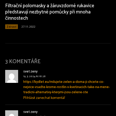
Filtrační polomasky a žáruvzdorné rukavice
představují nezbytné pomůcky při mnoha
činnostech
Zdraví
27.11.2022
3 KOMENTÁŘE
svet zeny
15.3.2024 At 18:28
https://bydlet.eu/milujete-zelen-a-doma-ji-chcete-co-
nejvice-vsadte-krome-rostlin-v-kvetinacich-take-na-mene-
tradicni-alternativy-kterymi-jsou-zelene-ste
Přihlásit zanechat komentář
svet zeny