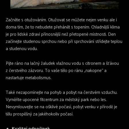
Začněte s otužováním. Otužovat se můžete nejen venku ale i
doma tím, že to nebudete přehánět s topením. Chladnější klima
je pro lidské zdraví přínosnější než přetopené místnosti. Den
začínejte studenou sprchou nebo při sprchování střídejte teplou
a studenou vodu.
Pijte ráno na lačný žaludek vlažnou vodu s citronem a šťávou
z čerstvého zázvoru. To vaše tělo po ránu „nakopne“ a
nastartuje metabolismus.
Také nezapomínejte na pohyb a pobyt na čerstvém vzduchu.
Vyměňte upocené fitcentrum za městský park nebo les.
Nevymlouvejte se na ošklivé počasí, pobyt venku v přírodě je
tělu prospěšný za jakéhokoliv počasí.
Kvalitní odpočinek