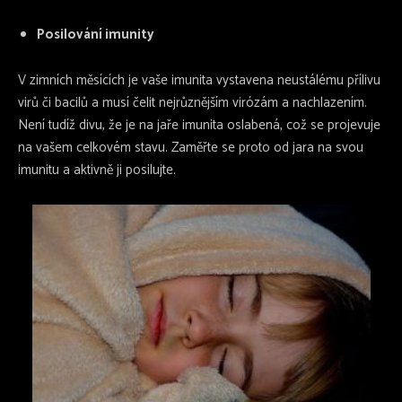
Posilování imunity
V zimních měsících je vaše imunita vystavena neustálému přílivu
virů či bacilů a musí čelit nejrůznějším virózám a nachlazením.
Není tudíž divu, že je na jaře imunita oslabená, což se projevuje
na vašem celkovém stavu. Zaměřte se proto od jara na svou
imunitu a aktivně ji posilujte.