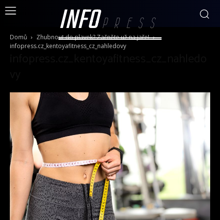
INFO
PRESS
Domů
Zhubnout do plavek? Začněte už na jaře!
infopress.cz_kentoyafitness_cz_nahledovy
infopress.cz_kentoyafitness_cz_nahledo
vy