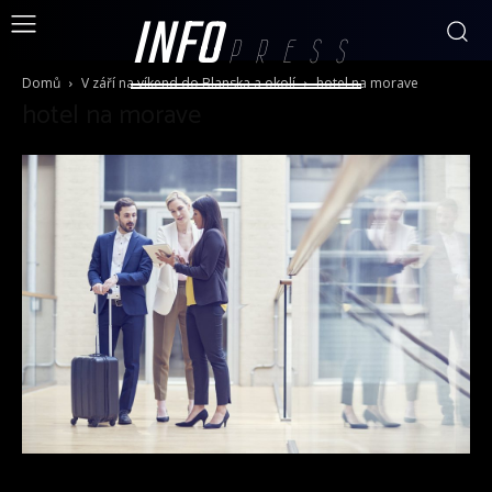
INFO
PRESS
Domů
V září na víkend do Blanska a okolí
hotel na morave
hotel na morave