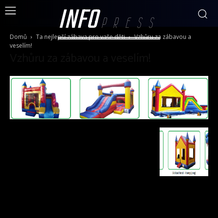
INFO
PRESS
Domů
Ta nejlepší zábava pro vaše děti
Vzhůru za zábavou a
veselím!
Vzhůru za zábavou a veselím!