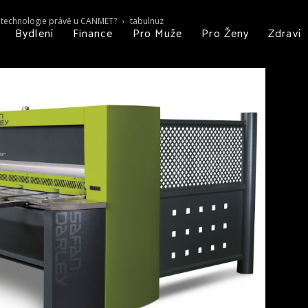
ší technologie právě u CANMET?
tabulnuz
Bydlení
Finance
Pro Muže
Pro Ženy
Zdraví