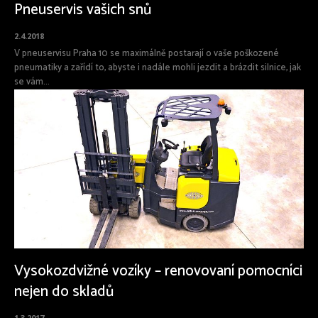
Pneuservis vašich snů
2.4.2018
V pneuservisu Praha 10 se maximálně postarají o vaše poškozené
pneumatiky a zařídí to, abyste i nadále mohli jezdit a brázdit silnice, jak
se vám...
Vysokozdvižné vozíky – renovovaní pomocníci
nejen do skladů
1.3.2017