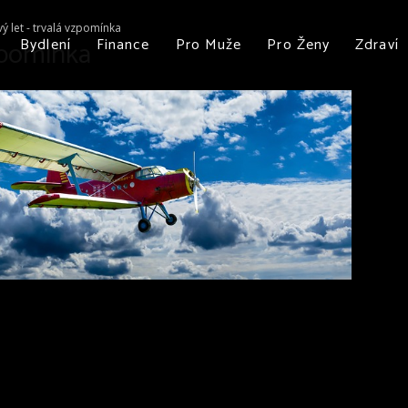
ý let - trvalá vzpomínka
vzpomínka
Bydlení
Finance
Pro Muže
Pro Ženy
Zdraví