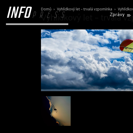
INFO
Domů
Vyhlídkový let – trvalá vzpomínka
Vyhlídkov
PRESS
Vyhlídkový let – trvalá 
Zprávy