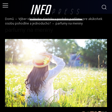
INFO
PRESS
Domů
Výber ideálneho darčeku v podobe parfému pre akúkoľvek
osobu pohodlne a jednoducho?
parfumy na meniny
parfumy na meniny