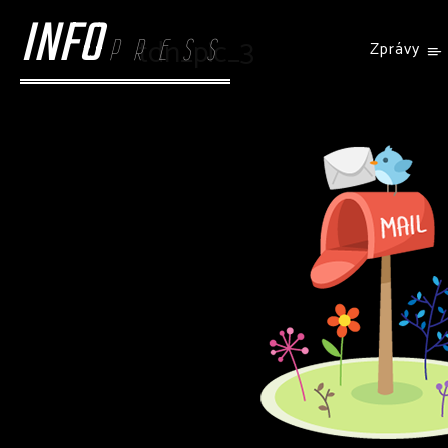
INFO
tdn_pic_3
PRESS
Zprávy