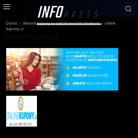
INFO
PRESS
Domů
Slevové kupony se vyplatí neustále sledovat
online
kupony.cz
online kupony.cz