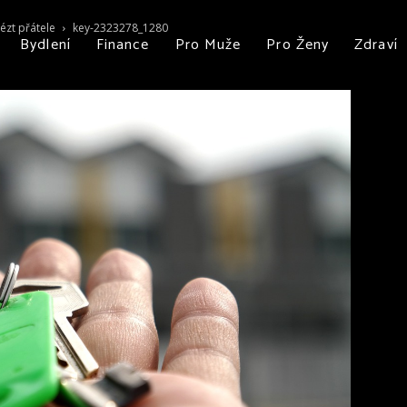
ézt přátele
key-2323278_1280
Bydlení
Finance
Pro Muže
Pro Ženy
Zdraví