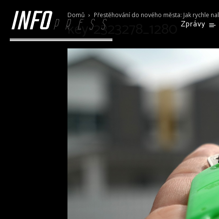
INFO
Domů
Přestěhování do nového města: Jak rychle nal
PRESS
key-2323278_1280
Zprávy