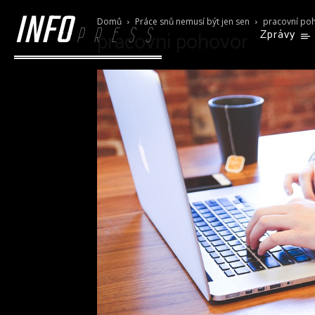
INFO
Domů
Práce snů nemusí být jen sen
pracovní po
PRESS
pracovní pohovor
Zprávy