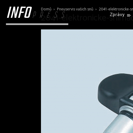
INFO
Domů
Pneuservis vašich snů
2041-elektronicke-s
PRESS
2041-elektronicke-snima
Zprávy