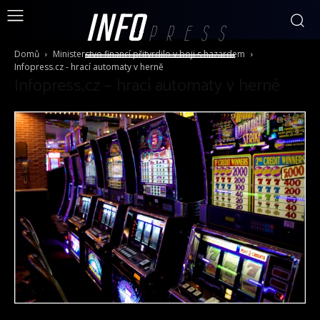
INFO
PRESS
Domů
Ministerstvo financí přitvrdilo v boji s hazardem
Infopress.cz - hrací automaty v herně
Infopress.cz – hrací automaty v herně