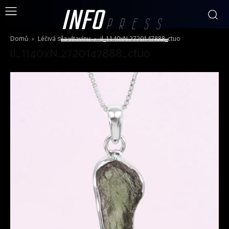
INFO
PRESS
Domů
Léčivá síla vltavínu
il_1140xN.2720147888_ctuo
il_1140xN.2720147888_ctuo