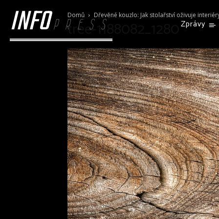
INFO
Domů
Dřevěné kouzlo: Jak stolařství oživuje interiér
PRESS
tree-1188082_1280
Zprávy