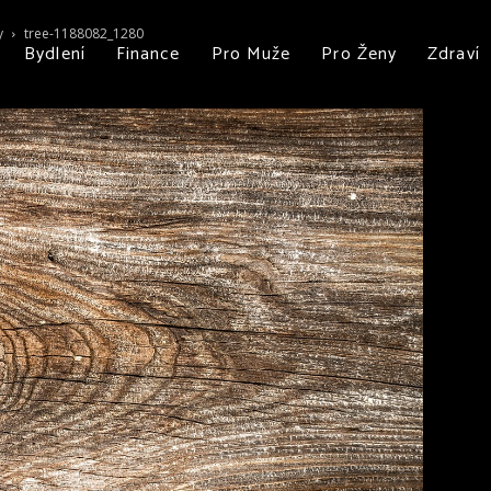
y
tree-1188082_1280
Bydlení
Finance
Pro Muže
Pro Ženy
Zdraví