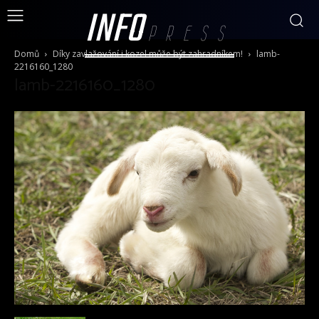
INFO
PRESS
Domů
Díky zavlažování i kozel může být zahradníkem!
lamb-
2216160_1280
lamb-2216160_1280