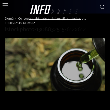
INFO
PRESS
Domů
Co jsou kanabinoidy a jak fungují?
istockphoto-
1308832515-612x612
istockphoto-1308832515-612×612