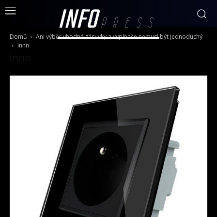
INFO
PRESS
Domů
Ani výběr vhodné zásuvky a vypínače nemusí být jednoduchý
innn
innn